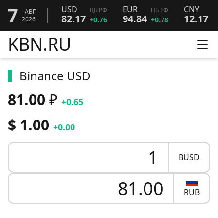
7
USD
EUR
CNY
ЦБ РФ
ЦБ РФ
Ц
АВГ
82.17
94.84
12.17
2026
+0.76
+0.78
+
KBN.RU
Ме
Binance USD
81.00
₽
+0.65
$ 1.00
+0.00
BUSD
RUB