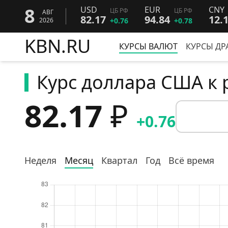
8
USD
EUR
CNY
ЦБ РФ
ЦБ РФ
АВГ
82.17
94.84
12.
2026
+0.76
+0.78
KBN.RU
КУРСЫ ВАЛЮТ
КУРСЫ ДР
Курс доллара США к
82.17
₽
+0.76
Неделя
Месяц
Квартал
Год
Всё время