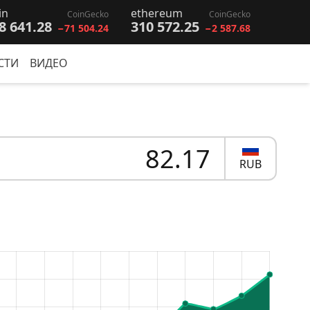
in
ethereum
CoinGecko
CoinGecko
8 641.28
310 572.25
−71 504.24
−2 587.68
СТИ
ВИДЕО
RUB