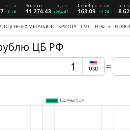
Золото
Серебро
bitco
ЦБ РФ
ЦБ РФ
ЦБ РФ
17
11 274.43
163.09
8 62
+0.10
+264.43
+2.74
АГОЦЕННЫХ МЕТАЛЛОВ
КРИПТА
LME
НЕФТЬ
НОВО
 рублю ЦБ РФ
USD