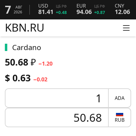
7
USD
EUR
CNY
ЦБ РФ
ЦБ РФ
Ц
АВГ
81.41
94.06
12.06
2026
+0.48
+0.87
+
KBN.RU
Ме
Cardano
50.68
₽
−1.20
$ 0.63
−0.02
ADA
RUB