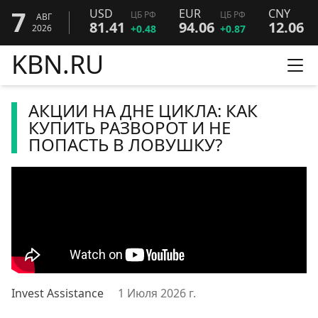
7
USD
EUR
CNY
ЦБ РФ
ЦБ РФ
Ц
АВГ
81.41
94.06
12.06
2026
+0.48
+0.87
+
KBN.RU
Ме
АКЦИИ НА ДНЕ ЦИКЛА: КАК
КУПИТЬ РАЗВОРОТ И НЕ
ПОПАСТЬ В ЛОВУШКУ?
Invest Assistance
1 Июля 2026 г.