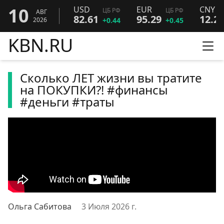
10
USD
EUR
CNY
ЦБ РФ
ЦБ РФ
АВГ
82.61
95.29
12.2
2026
+0.44
+0.45
KBN.RU
Ме
Сколько ЛЕТ жизни вы тратите
на ПОКУПКИ?! #финансы
#деньги #траты
Ольга Сабитова
3 Июля 2026 г.