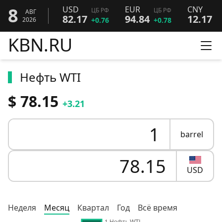
8
USD
EUR
CNY
ЦБ РФ
ЦБ РФ
Ц
АВГ
82.17
94.84
12.17
2026
+0.76
+0.78
+
KBN.RU
Ме
Нефть WTI
$ 78.15
+3.21
barrel
USD
Неделя
Месяц
Квартал
Год
Всё время